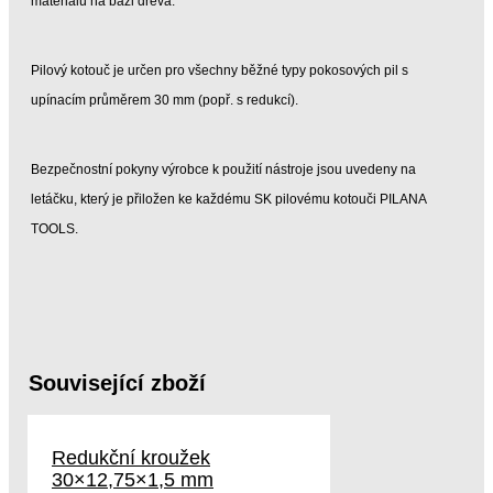
materiálů na bázi dřeva.
Pilový kotouč je určen pro všechny běžné typy pokosových pil s
upínacím průměrem 30 mm (popř. s redukcí).
Bezpečnostní pokyny výrobce k použití nástroje jsou uvedeny na
letáčku, který je přiložen ke každému SK pilovému kotouči PILANA
TOOLS.
Související zboží
Redukční kroužek
30×12,75×1,5 mm