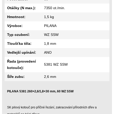
Otáčky (N max.):
7350 ot./min.
Hmotnost:
1,5 kg
Výrobce:
PILANA
Typ ozubení:
WZ SSW
Tloušťka těla:
1,8 mm
Vedlejší upínání:
ANO
Řada (provedení
5381 WZ SSW
kotouče):
Šíře zubu:
2,6 mm
PILANA 5381 260×2,6/1,8×30 mm, 60 WZ SSW
SK pilový kotouč pro příčné řezání, zakracování přírodních dřev a