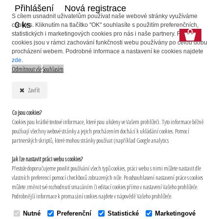
Přihlášení
Nová registrace
S cílem usnadnit uživatelům používat naše webové stránky využíváme
0 ks
cookies. Kliknutím na tlačítko "OK" souhlasíte s použitím preferenčních,
statistických i marketingových cookies pro nás i naše partnery. Funkční
cookies jsou v rámci zachování funkčnosti webu používány po celou dobu
procházení webem. Podrobné informace a nastavení ke cookies najdete
zde
.
Odmítnout vše
Souhlasím
Zavřít
Co jsou cookies?
Cookies jsou krátké textové informace, které jsou uloženy ve Vašem prohlížeči. Tyto informace běžně
používají všechny webové stránky a jejich procházením dochází k ukládání cookies. Pomocí
partnerských skriptů, které mohou stránky používat (například Google analytics
Jak lze nastavit práci webu s cookies?
Přestože doporučujeme povolit používání všech typů cookies, práci webu s nimi můžete nastavit dle
vlastních preferencí pomocí checkboxů zobrazených níže. Po odsouhlasení nastavení práce s cookies
můžete změnit své rozhodnutí smazáním či editací cookies přímo v nastavení Vašeho prohlížeče.
Podrobnější informace k promazání cookies najdete v nápovědě Vašeho prohlížeče.
Nutné
Preferenční
Statistické
Marketingové