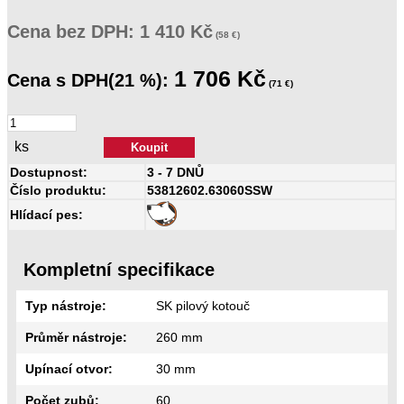
Cena
bez DPH:
1 410 Kč
(58 €)
1 706 Kč
Cena
s DPH(21 %):
(71 €)
ks
Dostupnost:
3 - 7 DNŮ
Číslo produktu:
53812602.63060SSW
Hlídací pes:
Kompletní specifikace
Typ nástroje:
SK pilový kotouč
Průměr nástroje:
260 mm
Upínací otvor:
30 mm
Počet zubů:
60