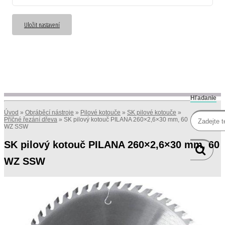
Uložit nastavení
Hľadanie
Úvod
»
Obráběcí nástroje
»
Pilové kotouče
»
SK pilové kotouče
»
Příčné řezání dřeva
»
SK pilový kotouč PILANA 260×2,6×30 mm, 60
WZ SSW
SK pilový kotouč PILANA 260×2,6×30 mm, 60
WZ SSW