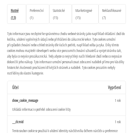
Nutné
Preferenční
Statistické
Marketingové
Neklasifikované
(13)
(1)
(15)
(15)
(7)
Tyto informace jsou nezbytné ke správnému chodu webové stránky jako například vkládání zboží do
košíku, uložení vyplněných údajů nebo přihlášení do zákaznické sekce.
Tyto cookies umožní
přizpůsobit chování nebo vzhled stránky dle Vašich potřeb, například volba jazyka.
Díky těmto
cookies mohou majitelé i developeři webu více porozumět chování uživatelů a vyvijet stránku tak,
aby byla co nejvíce prozákaznická. Tedy abyste co nejrychleji našli hledané zboží nebo co nejsnáze
dokončili jeho nákup.
Tyto informace umožní personalizovat zobrazení nabídek přímo pro Vás díky
historické zkušenosti procházení dřívějších stránek a nabídek.
Tyto cookies prozatím nebyly
roztříděny do vlastní kategorie.
Účel
Vypršení
show_cookie_message
1 rok
Ukládá informaci o potřebě zobrazení cookie lišty
__zlcmid
1 rok
Tento soubor cookie se používá k uložení identity návštěvníka během návštěv a preference