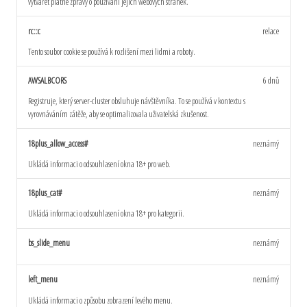
vytvářet platné zprávy o používání jejich webových stránek.
rc::c
relace
Tento soubor cookie se používá k rozlišení mezi lidmi a roboty.
AWSALBCORS
6 dnů
Registruje, který server-cluster obsluhuje návštěvníka. To se používá v kontextu s
vyrovnáváním zátěže, aby se optimalizovala uživatelská zkušenost.
18plus_allow_access#
neznámý
Ukládá informaci o odsouhlasení okna 18+ pro web.
18plus_cat#
neznámý
Ukládá informaci o odsouhlasení okna 18+ pro kategorii.
bs_slide_menu
neznámý
left_menu
neznámý
Ukládá informaci o způsobu zobrazení levého menu.