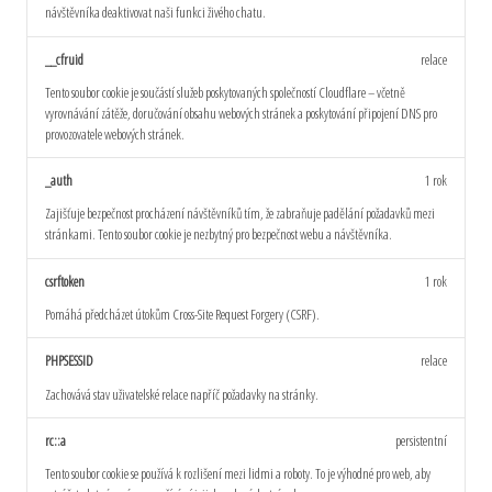
návštěvníka deaktivovat naši funkci živého chatu.
__cfruid
relace
Tento soubor cookie je součástí služeb poskytovaných společností Cloudflare – včetně
vyrovnávání zátěže, doručování obsahu webových stránek a poskytování připojení DNS pro
provozovatele webových stránek.
_auth
1 rok
Zajišťuje bezpečnost procházení návštěvníků tím, že zabraňuje padělání požadavků mezi
stránkami. Tento soubor cookie je nezbytný pro bezpečnost webu a návštěvníka.
csrftoken
1 rok
Pomáhá předcházet útokům Cross-Site Request Forgery (CSRF).
PHPSESSID
relace
Zachovává stav uživatelské relace napříč požadavky na stránky.
rc::a
persistentní
Tento soubor cookie se používá k rozlišení mezi lidmi a roboty. To je výhodné pro web, aby