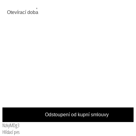
Mapa Google
,
Mapa Seznam
Otevírací doba
Po: 7:00 - 16:00 hod.
Út: 7:00 - 16:00 hod.
St: 7:00 - 16:00 hod.
Čt: 7:00 - 16:00 hod.
Pá: 7:00 - 16:00 hod.
So: Zavřeno
Ne: Zavřeno
(polední přestávka 12:00 - 13:00 hod.)
Odstoupení od kupní smlouvy
NzkyMDg3
Hlídací pes