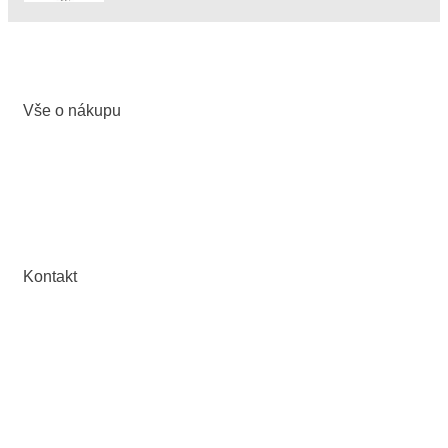
Vše o nákupu
Obchodní podmínky
Ochrana osobních údajů
Odstoupení od kupní smlouvy
Kontakt
PILART stroje a.s.
Ericha Roučky 2499/11, 678 01 Blansko
IČ: 09697195, DIČ: CZ09697195
Email:
obchod@pilart.cz
Mob.: +420 739 916 966
Web:
www.pilart.cz