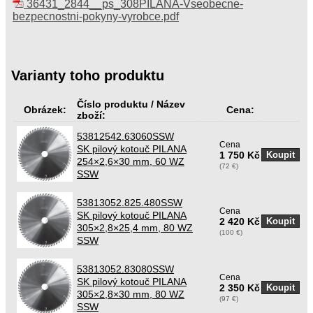
36431_2844__ps_308PILANA-Vseobecne-
bezpecnostni-pokyny-vyrobce.pdf
Varianty toho produktu
Číslo produktu / Název
Obrázek:
Cena:
zboží:
53812542.63060SSW
Cena
SK pilový kotouč PILANA
1 750 Kč
254×2,6×30 mm, 60 WZ
(72 €)
SSW
53813052.825.480SSW
Cena
SK pilový kotouč PILANA
2 420 Kč
305×2,8×25,4 mm, 80 WZ
(100 €)
SSW
53813052.83080SSW
Cena
SK pilový kotouč PILANA
2 350 Kč
305×2,8×30 mm, 80 WZ
(97 €)
SSW