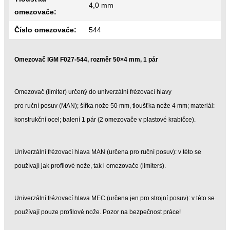
4,0 mm
omezovače:
Číslo omezovače:
544
Omezovač IGM F027-544, rozměr 50×4 mm, 1 pár
Omezovač (limiter) určený do univerzální frézovací hlavy
pro ruční posuv (MAN); šířka nože 50 mm, tloušťka nože 4 mm; materiál:
konstrukční ocel; balení 1 pár (2 omezovače v plastové krabičce).
Univerzální frézovací hlava MAN (určena pro ruční posuv): v této se
používají jak profilové nože, tak i omezovače (limiters).
Univerzální frézovací hlava MEC (určena jen pro strojní posuv): v této se
používají pouze profilové nože. Pozor na bezpečnost práce!