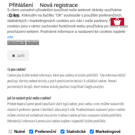
Přihlášení
Nová registrace
S cílem usnadnit uživatelům používat naše webové stránky využíváme
0 ks
cookies. Kliknutím na tlačítko "OK" souhlasíte s použitím preferenčních,
statistických i marketingových cookies pro nás i naše partnery. Funkční
cookies jsou v rámci zachování funkčnosti webu používány po celou dobu
procházení webem. Podrobné informace a nastavení ke cookies najdete
zde
.
Odmítnout vše
Souhlasím
Zavřít
Co jsou cookies?
Cookies jsou krátké textové informace, které jsou uloženy ve Vašem prohlížeči. Tyto informace běžně
používají všechny webové stránky a jejich procházením dochází k ukládání cookies. Pomocí
partnerských skriptů, které mohou stránky používat (například Google analytics
Jak lze nastavit práci webu s cookies?
Přestože doporučujeme povolit používání všech typů cookies, práci webu s nimi můžete nastavit dle
vlastních preferencí pomocí checkboxů zobrazených níže. Po odsouhlasení nastavení práce s cookies
můžete změnit své rozhodnutí smazáním či editací cookies přímo v nastavení Vašeho prohlížeče.
Podrobnější informace k promazání cookies najdete v nápovědě Vašeho prohlížeče.
Nutné
Preferenční
Statistické
Marketingové