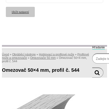
Uložit nastavení
Hľadanie
Úvod
»
Obráběcí nástroje
»
Hoblovací a profilové nože
»
Profilové
nože a omezovače
»
Omezovače 50 mm
»
Omezovač 50×4 mm,
profil č. 544
Omezovač 50×4 mm, profil č. 544