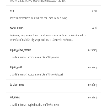
vytvářet platné zprávy o používání jejich webových stránek.
rc::c
relace
Tento soubor cookie se používá k rozlišení mezi lidmi a roboty.
AWSALBCORS
6 dnů
Registruje, který server-cluster obsluhuje návštěvníka. To se používá v kontextu s
vyrovnáváním zátěže, aby se optimalizovala uživatelská zkušenost.
18plus_allow_access#
neznámý
Ukládá informaci o odsouhlasení okna 18+ pro web.
18plus_cat#
neznámý
Ukládá informaci o odsouhlasení okna 18+ pro kategorii.
bs_slide_menu
neznámý
left_menu
neznámý
Ukládá informaci o způsobu zobrazení levého menu.