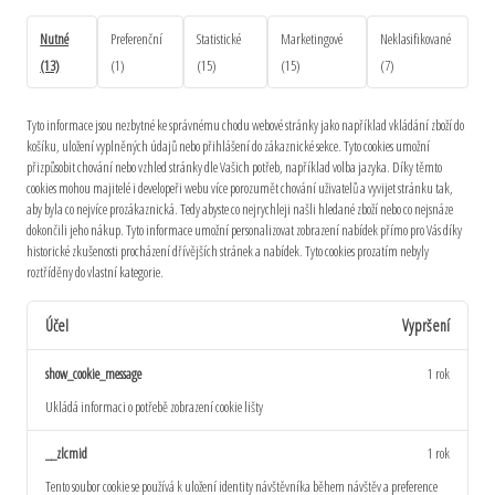
Nutné
Preferenční
Statistické
Marketingové
Neklasifikované
(13)
(1)
(15)
(15)
(7)
Tyto informace jsou nezbytné ke správnému chodu webové stránky jako například vkládání zboží do
košíku, uložení vyplněných údajů nebo přihlášení do zákaznické sekce.
Tyto cookies umožní
přizpůsobit chování nebo vzhled stránky dle Vašich potřeb, například volba jazyka.
Díky těmto
cookies mohou majitelé i developeři webu více porozumět chování uživatelů a vyvijet stránku tak,
aby byla co nejvíce prozákaznická. Tedy abyste co nejrychleji našli hledané zboží nebo co nejsnáze
dokončili jeho nákup.
Tyto informace umožní personalizovat zobrazení nabídek přímo pro Vás díky
historické zkušenosti procházení dřívějších stránek a nabídek.
Tyto cookies prozatím nebyly
roztříděny do vlastní kategorie.
Účel
Vypršení
show_cookie_message
1 rok
Ukládá informaci o potřebě zobrazení cookie lišty
__zlcmid
1 rok
Tento soubor cookie se používá k uložení identity návštěvníka během návštěv a preference