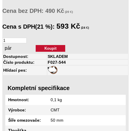
Cena
bez DPH:
490 Kč
(20 €)
593 Kč
Cena
s DPH(21 %):
(24 €)
pár
Dostupnost:
SKLADEM
Číslo produktu:
F027-544
Hlídací pes:
Kompletní specifikace
Hmotnost:
0,1 kg
Výrobce:
CMT
Šíře omezovače:
50 mm
Tloušťka