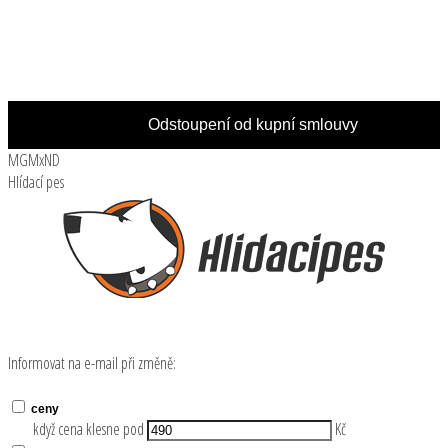
(polední přestávka 12:00 - 13:00 hod.)
Odstoupení od kupní smlouvy
MGMxND
Hlídací pes
Informovat na e-mail při změně:
ceny
když cena klesne pod
Kč