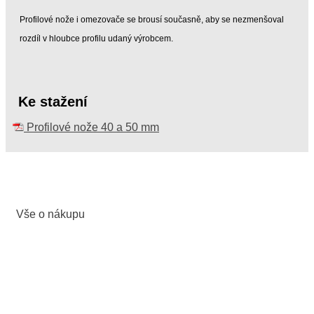
Profilové nože i omezovače se brousí současně, aby se nezmenšoval
rozdíl v hloubce profilu udaný výrobcem.
Ke stažení
Profilové nože 40 a 50 mm
Vše o nákupu
Obchodní podmínky
Ochrana osobních údajů
Odstoupení od kupní smlouvy