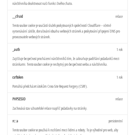
návštěvníka deaktivovat naši funkci živého chatu.
__cfruid
relace
Tento soubor cookie je součástí služeb poskytovaných společností Cloudflare – včetně
vyrovnávání zátěže, doručování obsahu webových stránek a poskytování připojení DNS pro
provozovatele webových stránek.
_auth
1 rok
Zajišťuje bezpečnost procházení návštěvníků tím, že zabraňuje padělání požadavků mezi
stránkami. Tento soubor cookie je nezbytný pro bezpečnost webu a návštěvníka.
csrftoken
1 rok
Pomáhá předcházet útokům Cross-Site Request Forgery (CSRF).
PHPSESSID
relace
Zachovává stav uživatelské relace napříč požadavky na stránky.
rc::a
persistentní
Tento soubor cookie se používá k rozlišení mezi lidmi a roboty. To je výhodné pro web, aby