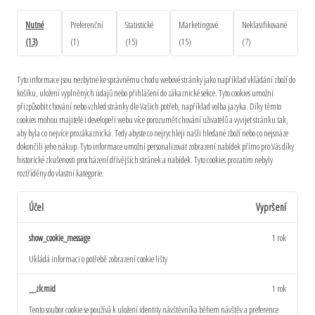
Nutné
Preferenční
Statistické
Marketingové
Neklasifikované
(13)
(1)
(15)
(15)
(7)
Tyto informace jsou nezbytné ke správnému chodu webové stránky jako například vkládání zboží do
košíku, uložení vyplněných údajů nebo přihlášení do zákaznické sekce.
Tyto cookies umožní
přizpůsobit chování nebo vzhled stránky dle Vašich potřeb, například volba jazyka.
Díky těmto
cookies mohou majitelé i developeři webu více porozumět chování uživatelů a vyvijet stránku tak,
aby byla co nejvíce prozákaznická. Tedy abyste co nejrychleji našli hledané zboží nebo co nejsnáze
dokončili jeho nákup.
Tyto informace umožní personalizovat zobrazení nabídek přímo pro Vás díky
historické zkušenosti procházení dřívějších stránek a nabídek.
Tyto cookies prozatím nebyly
roztříděny do vlastní kategorie.
Účel
Vypršení
show_cookie_message
1 rok
Ukládá informaci o potřebě zobrazení cookie lišty
__zlcmid
1 rok
Tento soubor cookie se používá k uložení identity návštěvníka během návštěv a preference