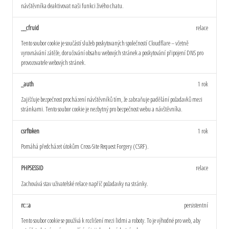
návštěvníka deaktivovat naši funkci živého chatu.
__cfruid
relace
Tento soubor cookie je součástí služeb poskytovaných společností Cloudflare – včetně
vyrovnávání zátěže, doručování obsahu webových stránek a poskytování připojení DNS pro
provozovatele webových stránek.
_auth
1 rok
Zajišťuje bezpečnost procházení návštěvníků tím, že zabraňuje padělání požadavků mezi
stránkami. Tento soubor cookie je nezbytný pro bezpečnost webu a návštěvníka.
csrftoken
1 rok
Pomáhá předcházet útokům Cross-Site Request Forgery (CSRF).
PHPSESSID
relace
Zachovává stav uživatelské relace napříč požadavky na stránky.
rc::a
persistentní
Tento soubor cookie se používá k rozlišení mezi lidmi a roboty. To je výhodné pro web, aby