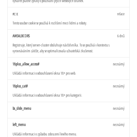
vytvářet platné zprávy o používání jejich webových stránek.
rc::c
relace
Tento soubor cookie se používá k rozlišení mezi lidmi a roboty.
AWSALBCORS
6 dnů
Registruje, který server-cluster obsluhuje návštěvníka. To se používá v kontextu s
vyrovnáváním zátěže, aby se optimalizovala uživatelská zkušenost.
18plus_allow_access#
neznámý
Ukládá informaci o odsouhlasení okna 18+ pro web.
18plus_cat#
neznámý
Ukládá informaci o odsouhlasení okna 18+ pro kategorii.
bs_slide_menu
neznámý
left_menu
neznámý
Ukládá informaci o způsobu zobrazení levého menu.