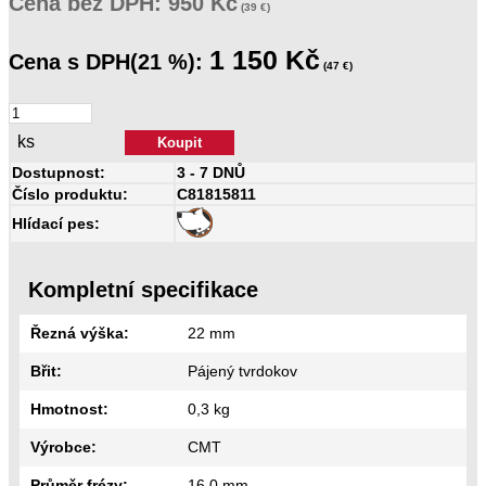
Cena
bez DPH:
950 Kč
(39 €)
1 150 Kč
Cena
s DPH(21 %):
(47 €)
ks
Dostupnost:
3 - 7 DNŮ
Číslo produktu:
C81815811
Hlídací pes:
Kompletní specifikace
Řezná výška:
22 mm
Břit:
Pájený tvrdokov
Hmotnost:
0,3 kg
Výrobce:
CMT
Průměr frézy:
16,0 mm