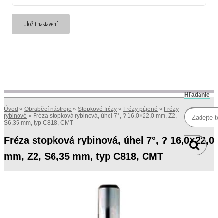
Uložit nastavení
Hľadanie
Úvod
»
Obráběcí nástroje
»
Stopkové frézy
»
Frézy pájené
»
Frézy
rybinové
»
Fréza stopková rybinová, úhel 7°, ? 16,0×22,0 mm, Z2,
S6,35 mm, typ C818, CMT
Fréza stopková rybinová, úhel 7°, ? 16,0×22,0
mm, Z2, S6,35 mm, typ C818, CMT