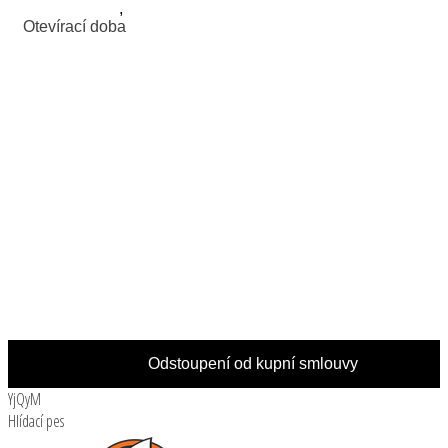
Mapa Google
,
Mapa Seznam
Otevírací doba
Po: 7:00 - 16:00 hod.
Út: 7:00 - 16:00 hod.
St: 7:00 - 16:00 hod.
Čt: 7:00 - 16:00 hod.
Pá: 7:00 - 16:00 hod.
So: Zavřeno
Ne: Zavřeno
(polední přestávka 12:00 - 13:00 hod.)
Odstoupení od kupní smlouvy
YjQyM
Hlídací pes