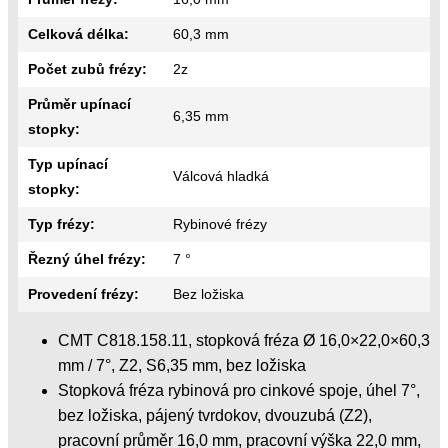
Celková délka:
60,3 mm
Počet zubů frézy:
2z
Průměr upínací
6,35 mm
stopky:
Typ upínací
Válcová hladká
stopky:
Typ frézy:
Rybinové frézy
Řezný úhel frézy:
7 °
Provedení frézy:
Bez ložiska
CMT C818.158.11, stopková fréza Ø 16,0×22,0×60,3
mm / 7°, Z2, S6,35 mm, bez ložiska
Stopková fréza rybinová pro cinkové spoje, úhel 7°,
bez ložiska, pájený tvrdokov, dvouzubá (Z2),
pracovní průměr 16,0 mm, pracovní výška 22,0 mm,