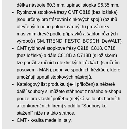
délka nástroje 60,3 mm, upínací stopka S6,35 mm.
Rybinové stopkové frézy CMT C818 (bez ložiska)
jsou určeny pro frézování cinkových spojů (ozubů
otevřených nebo polouzavřených) převážně v
masivním dřevě podle přípravků a šablon různých
výrobců (IGM, TREND, FESTO, BOSCH, DeWALT).
CMT rybinové stopkové frézy C918, C818, C718
(bez ložiska) a dále C818B a C718B (s ložiskem)
lze použít v ručních elektrických frézkách (s ručním
posuvem - MAN), popř. ve spodních frézkách, které
umožňují upnutí stopkových nástrojů.
Katalogový list produktu (je-li přiložen) a některé
další soubory si můžete stáhnout z našeho e-shopu
pouze pro vlastní potřebu (netýká se to obchodních
a konkurenčních firem) v oddílu "Soubory ke
stažení" níže na této stránce.
CMT - kvalita made in Italy.