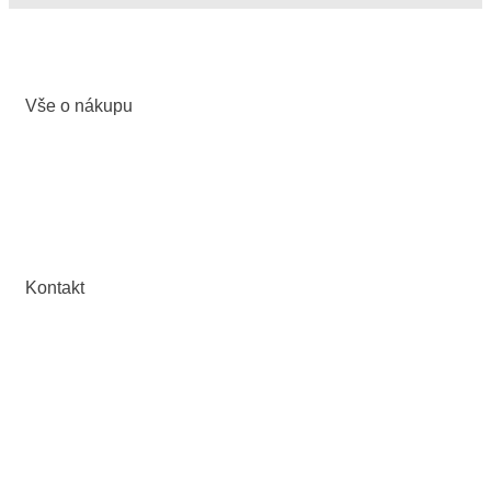
Vše o nákupu
Obchodní podmínky
Ochrana osobních údajů
Odstoupení od kupní smlouvy
Kontakt
PILART stroje a.s.
Ericha Roučky 2499/11, 678 01 Blansko
IČ: 09697195, DIČ: CZ09697195
Email:
obchod@pilart.cz
Mob.: +420 739 916 966
Web:
www.pilart.cz