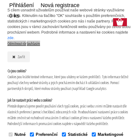
Přihlášení
Nová registrace
S cílem usnadnit uživatelům používat naše webové stránky využíváme
0 ks
cookies. Kliknutím na tlačítko "OK" souhlasíte s použitím preferenčních,
statistických i marketingových cookies pro nás i naše partnery. Funkční
cookies jsou v rámci zachování funkčnosti webu používány po celou dobu
procházení webem. Podrobné informace a nastavení ke cookies najdete
zde
.
Odmítnout vše
Souhlasím
Zavřít
Co jsou cookies?
Cookies jsou krátké textové informace, které jsou uloženy ve Vašem prohlížeči. Tyto informace běžně
používají všechny webové stránky a jejich procházením dochází k ukládání cookies. Pomocí
partnerských skriptů, které mohou stránky používat (například Google analytics
Jak lze nastavit práci webu s cookies?
Přestože doporučujeme povolit používání všech typů cookies, práci webu s nimi můžete nastavit dle
vlastních preferencí pomocí checkboxů zobrazených níže. Po odsouhlasení nastavení práce s cookies
můžete změnit své rozhodnutí smazáním či editací cookies přímo v nastavení Vašeho prohlížeče.
Podrobnější informace k promazání cookies najdete v nápovědě Vašeho prohlížeče.
Nutné
Preferenční
Statistické
Marketingové